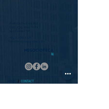
Avenida Paulista 807
Conj. 2315, Bela Vista
São Paulo / SP
+55 11 4901 5571
falecom@negocioteca.biz
/
HOME
CONTACT
Home